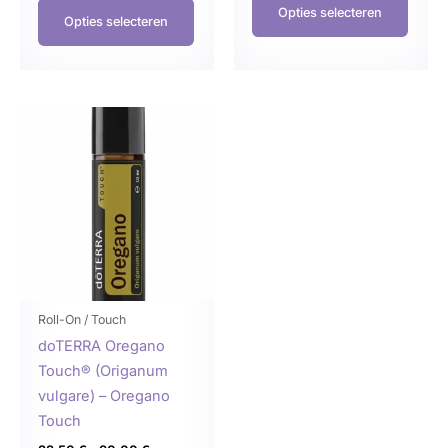
Opties selecteren
Opties selecteren
Prijsklasse:
Dit
22,50 €
product
tot
30,00 €
heeft
meerdere
variaties.
Deze
optie
kan
gekozen
Roll-On / Touch
worden
doTERRA Oregano
op
Touch® (Origanum
de
vulgare) – Oregano
productpagina
Touch