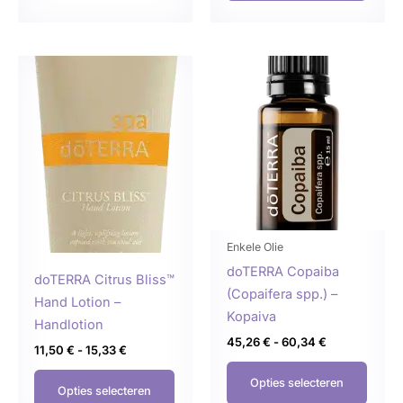
Prijsklasse:
Prijsklasse:
Dit
Dit
11,50 €
45,26 €
product
produ
tot
tot
15,33 €
60,34 €
heeft
heeft
meerdere
meer
variaties.
variat
Deze
Deze
optie
optie
kan
kan
gekozen
geko
Enkele Olie
worden
word
doTERRA Copaiba
doTERRA Citrus Bliss™
op
op
(Copaifera spp.) –
Hand Lotion –
de
de
Kopaiva
Handlotion
productpagina
produ
45,26
€
-
60,34
€
11,50
€
-
15,33
€
Opties selecteren
Opties selecteren