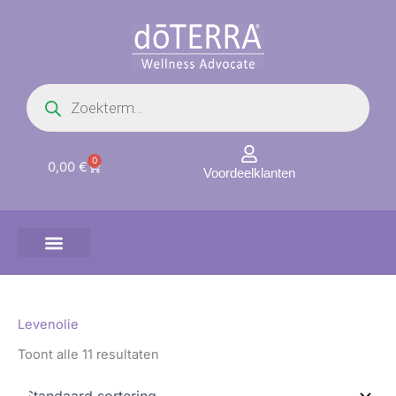
Ga
naar
de
inhoud
Producten
zoeken
0
Winkelwagen
0,00
€
Voordeelklanten
Levenolie
Toont alle 11 resultaten