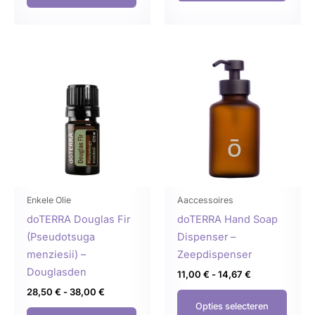
Prijsklasse:
Prijsklasse:
Dit
Dit
28,50 €
11,00 €
product
produ
tot
tot
38,00 €
14,67 €
heeft
heeft
meerdere
meer
variaties.
variat
Deze
Deze
optie
optie
kan
kan
gekozen
geko
Enkele Olie
Aaccessoires
worden
word
doTERRA Douglas Fir
doTERRA Hand Soap
op
op
(Pseudotsuga
Dispenser –
de
de
menziesii) –
Zeepdispenser
productpagina
produ
Douglasden
11,00
€
-
14,67
€
28,50
€
-
38,00
€
Opties selecteren