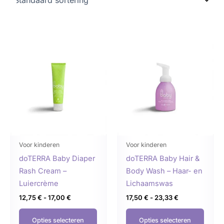
Prijsklasse:
Prijsklasse:
Dit
Dit
12,75 €
17,50 €
product
produ
tot
tot
17,00 €
23,33 €
heeft
heeft
meerdere
meer
variaties.
variat
Deze
Deze
optie
optie
kan
kan
gekozen
geko
Voor kinderen
Voor kinderen
worden
word
doTERRA Baby Diaper
doTERRA Baby Hair &
op
op
Rash Cream –
Body Wash – Haar- en
de
de
Luiercrème
Lichaamswas
productpagina
produ
12,75
€
-
17,00
€
17,50
€
-
23,33
€
Opties selecteren
Opties selecteren