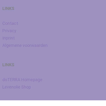
LINKS
Contact
Privacy
Inprint
Algemene voorwaarden
LINKS
doTERRA Homepage
Levenolie Shop
Nederlands