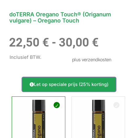
doTERRA Oregano Touch® (Origanum
vulgare) – Oregano Touch
Prijskl
22,50
€
-
30,00
€
Inclusief BTW.
22,50 €
plus verzendkosten
tot
Let op speciale prijs (25% korting)
doTERRA
30,00 €
Oregano
Touch®
(Origanum
vulgare)
–
Oregano
Touch