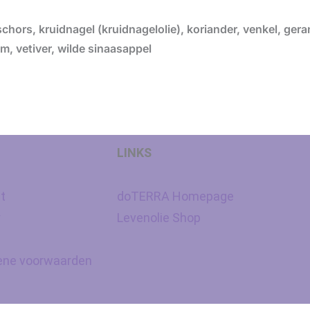
ors, kruidnagel (kruidnagelolie), koriander, venkel, gera
jm, vetiver, wilde sinaasappel
LINKS
t
doTERRA Homepage
y
Levenolie Shop
ne voorwaarden