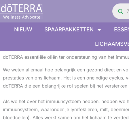
Product
Ga
zoeken
naar
de
inhoud
NIEUW
SPAARPAKKETTEN
ESSE
LICHAAMSV
doTERRA essentiële oliën ter ondersteuning van het imm
We weten allemaal hoe belangrijk een gezond dieet en v
prestaties van ons lichaam. Het is een oneindige cyclus, 
doTERRA die een belangrijke rol spelen bij het versterk
Als we het over het immuunsysteem hebben, hebben we het
immuunsysteem, waaronder je lymfeklieren, milt, beenmer
bloedcellen). Alles werkt samen om het lichaam te verde