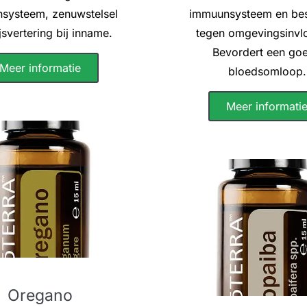
systeem, zenuwstelsel
immuunsysteem en be
jsvertering bij inname.
tegen omgevingsinvl
Bevordert een go
Meer informatie
bloedsomloop.
Meer informati
Oregano