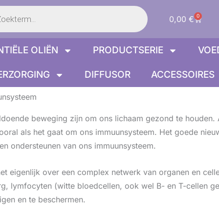
en
0
Winke
0,00
€
NTIËLE OLIËN
PRODUCTSERIE
VOE
ERZORGING
DIFFUSOR
ACCESSOIRES
uunsysteem
oldoende beweging zijn om ons lichaam gezond te houden.
vooral als het gaat om ons immuunsysteem. Het goede nieuws
en en ondersteunen van ons immuunsysteem.
 eigenlijk over een complex netwerk van organen en celle
g, lymfocyten (witte bloedcellen, ook wel B- en T-cellen g
digen en te beschermen.