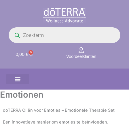
Ga
naar
de
inhoud
Producten
zoeken
0
Winkelwagen
0,00
€
Voordeelklanten
Emotionen
doTERRA Oliën voor Emoties – Emotionele Therapie Set
Een innovatieve manier om emoties te beïnvloeden.