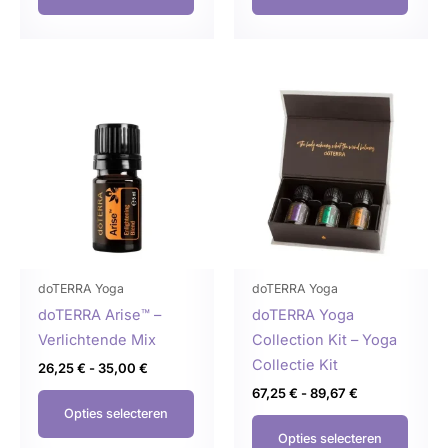
Prijsklasse:
Prijsklasse:
Dit
Dit
26,25 €
67,25 €
product
produ
tot
tot
35,00 €
89,67 €
heeft
heeft
meerdere
meer
variaties.
variat
Deze
Deze
optie
optie
kan
kan
gekozen
geko
doTERRA Yoga
doTERRA Yoga
worden
word
doTERRA Arise™ –
doTERRA Yoga
op
op
Verlichtende Mix
Collection Kit – Yoga
de
de
Collectie Kit
26,25
€
-
35,00
€
productpagina
produ
67,25
€
-
89,67
€
Opties selecteren
Opties selecteren