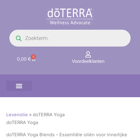
Ga
naar
de
inhoud
Producten
zoeken
0
Winkelwagen
0,00
€
Voordeelklanten
Levenolie
»
doTERRA Yoga
doTERRA Yoga
doTERRA Yoga Blends – Essentiële oliën voor innerlijke