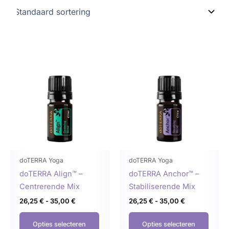
Prijsklasse:
Prijsklasse:
Dit
Dit
26,25 €
26,25 €
product
produ
tot
tot
35,00 €
35,00 €
heeft
heeft
meerdere
meer
variaties.
variat
Deze
Deze
optie
optie
kan
kan
gekozen
geko
doTERRA Yoga
doTERRA Yoga
worden
word
doTERRA Align™ –
doTERRA Anchor™ –
op
op
Centrerende Mix
Stabiliserende Mix
de
de
26,25
€
-
35,00
€
26,25
€
-
35,00
€
productpagina
produ
Opties selecteren
Opties selecteren