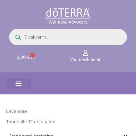
Ga
naar
de
inhoud
Producten
zoeken
0
Winkelwagen
0,00
€
Voordeelklanten
Levenolie
Toont alle 12 resultaten