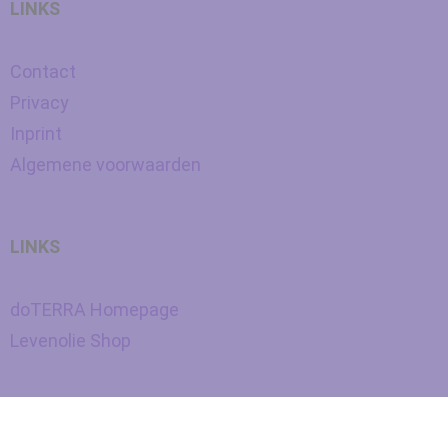
LINKS
Contact
Privacy
Inprint
Algemene voorwaarden
LINKS
doTERRA Homepage
Levenolie Shop
Nederlands