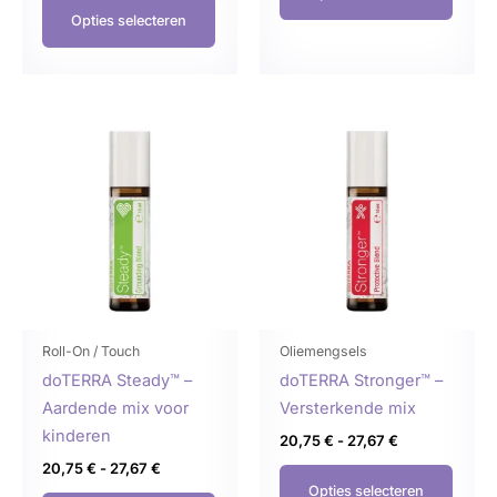
Opties selecteren
Prijsklasse:
Prijsklasse:
Dit
Dit
20,75 €
20,75 €
product
produ
tot
tot
27,67 €
27,67 €
heeft
heeft
meerdere
meer
variaties.
variat
Deze
Deze
optie
optie
kan
kan
gekozen
geko
Roll-On / Touch
Oliemengsels
worden
word
doTERRA Steady™ –
doTERRA Stronger™ –
op
op
Aardende mix voor
Versterkende mix
de
de
kinderen
20,75
€
-
27,67
€
productpagina
produ
20,75
€
-
27,67
€
Opties selecteren