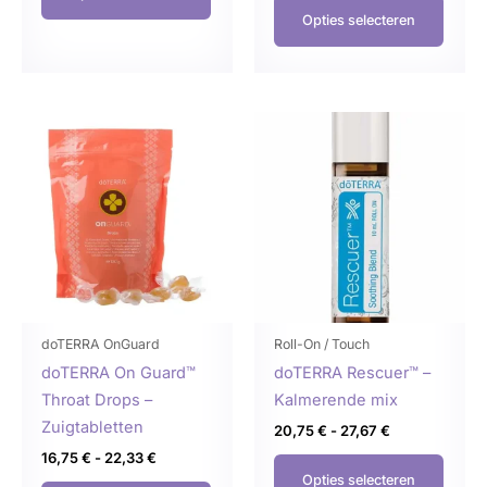
Opties selecteren
Prijsklasse:
Prijsklasse:
Dit
Dit
16,75 €
20,75 €
product
produ
tot
tot
22,33 €
27,67 €
heeft
heeft
meerdere
meer
variaties.
variat
Deze
Deze
optie
optie
kan
kan
gekozen
geko
doTERRA OnGuard
Roll-On / Touch
worden
word
doTERRA On Guard™
doTERRA Rescuer™ –
op
op
Throat Drops –
Kalmerende mix
de
de
Zuigtabletten
20,75
€
-
27,67
€
productpagina
produ
16,75
€
-
22,33
€
Opties selecteren