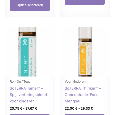
Opties selecteren
Prijsklasse:
Prijsklasse:
Dit
Dit
20,75 €
22,00 €
product
produ
tot
tot
27,67 €
29,33 €
heeft
heeft
meerdere
meer
variaties.
variat
Deze
Deze
optie
optie
kan
kan
gekozen
geko
Roll-On / Touch
Voor kinderen
worden
word
doTERRA Tamer™ –
doTERRA Thinker™ –
op
op
Spijsverteringsblend
Concentratie-Focus
de
de
voor kinderen
Mengsel
productpagina
produ
20,75
€
-
27,67
€
22,00
€
-
29,33
€