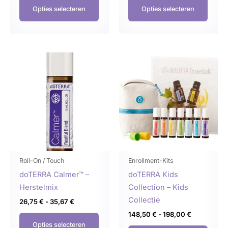
Opties selecteren
Opties selecteren
Prijsklasse:
Prijsklasse:
Dit
Dit
26,75 €
148,50 €
product
produ
tot
tot
35,67 €
198,00 €
heeft
heeft
meerdere
meer
variaties.
variat
Deze
Deze
optie
optie
kan
kan
gekozen
geko
Roll-On / Touch
Enrollment-Kits
worden
word
doTERRA Calmer™ –
doTERRA Kids
op
op
Herstelmix
Collection – Kids
de
de
Collectie
26,75
€
-
35,67
€
productpagina
produ
148,50
€
-
198,00
€
Opties selecteren