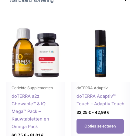
Prijsklasse:
Prijsklasse:
Dit
Dit
60,75 €
32,25 €
product
produ
tot
tot
81,01 €
42,99 €
heeft
heeft
meerdere
meer
variaties.
variat
Deze
Deze
optie
optie
kan
kan
gekozen
geko
Gerichte Supplementen
doTERRA Adaptiv
worden
word
doTERRA a2z
doTERRA Adaptiv™
op
op
Chewable™ & IQ
Touch – Adaptiv Touch
de
de
Mega™ Pack –
32,25
€
-
42,99
€
productpagina
produ
Kauwtabletten en
Omega Pack
Opties selecteren
60,75
€
-
81,01
€