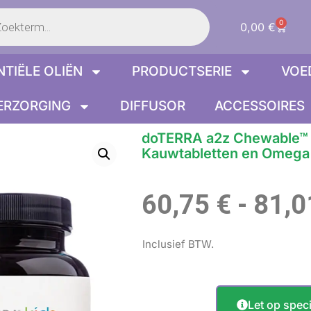
en
0
Winke
0,00
€
NTIËLE OLIËN
PRODUCTSERIE
VOE
ERZORGING
DIFFUSOR
ACCESSOIRES
doTERRA a2z Chewable™ 
Kauwtabletten en Omega
60,75
€
-
81,
Inclusief BTW.
Let op speci