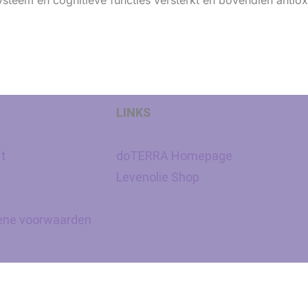
eem en cognitieve functies versterkt en bovendien antiox
LINKS
t
doTERRA Homepage
y
Levenolie Shop
ne voorwaarden
Nederlands
Español
(
Spaans
)