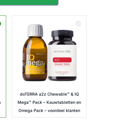
81,01 €
doTERRA a2z Chewable™ & IQ
n
Mega™ Pack – Kauwtabletten en
Omega Pack – voordeel klanten