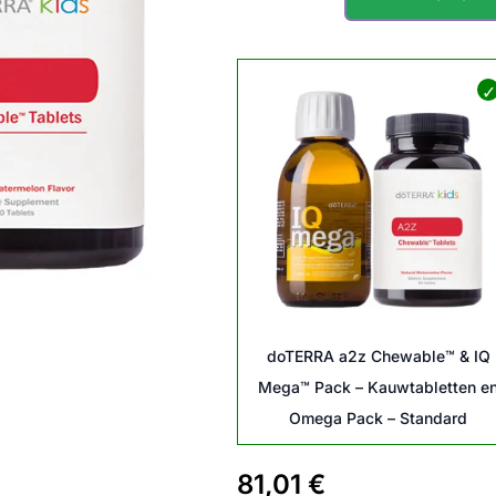
doTERRA
a2z
Chewable™
&
IQ
Mega™
Pack
–
Kauwtabletten
en
Omega
Pack
aantal
doTERRA a2z Chewable™ & IQ
Mega™ Pack – Kauwtabletten e
Omega Pack – Standard
81,01
€