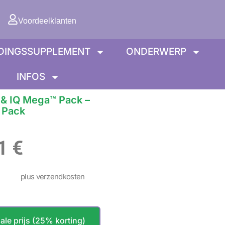
lwagen
Voordeelklanten
DINGSSUPPLEMENT
ONDERWERP
INFOS
& IQ Mega™ Pack –
 Pack
Prijsklasse:
01
€
60,75 €
plus verzendkosten
tot
ale prijs (25% korting)