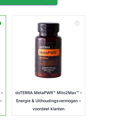
66,67 €
 –
doTERRA MetaPWR™ Mito2Max™ –
–
Energie & Uithoudingsvermogen –
voordeel klanten