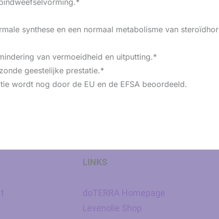
 bindweefselvorming.*
ormale synthese en een normaal metabolisme van steroïdho
mindering van vermoeidheid en uitputting.*
onde geestelijke prestatie.*
tie wordt nog door de EU en de EFSA beoordeeld.
LINKS
t
doTERRA Homepage
y
Levenolie Shop