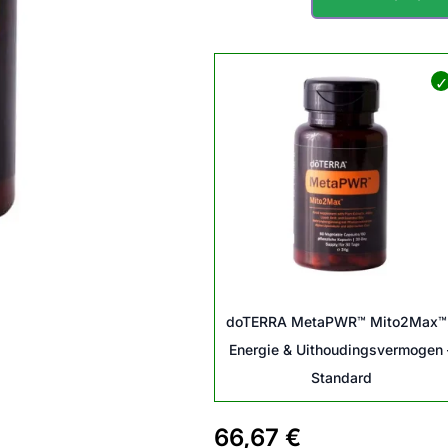
doTERRA
MetaPWR™
Mito2Max™
–
Energie
&
Uithoudingsvermogen
aantal
doTERRA MetaPWR™ Mito2Max™
Energie & Uithoudingsvermogen 
Standard
66,67
€