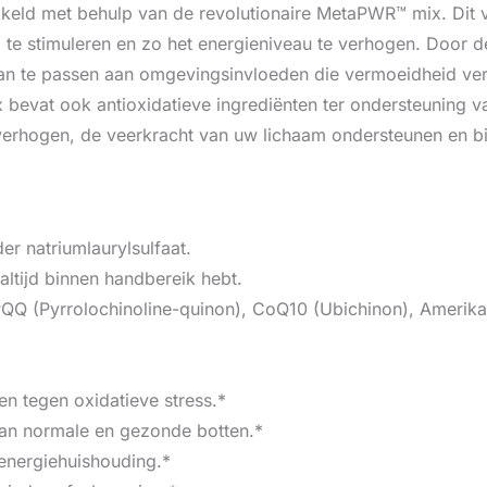
keld met behulp van de revolutionaire MetaPWR™ mix. Dit
am te stimuleren en zo het energieniveau te verhogen. Door
an te passen aan omgevingsinvloeden die vermoeidheid ver
bevat ook antioxidatieve ingrediënten ter ondersteuning va
erhogen, de veerkracht van uw lichaam ondersteunen en bi
r natriumlaurylsulfaat.
 altijd binnen handbereik hebt.
PQQ (Pyrrolochinoline-quinon), CoQ10 (Ubichinon), Amerik
n tegen oxidatieve stress.*
an normale en gezonde botten.*
energiehuishouding.*