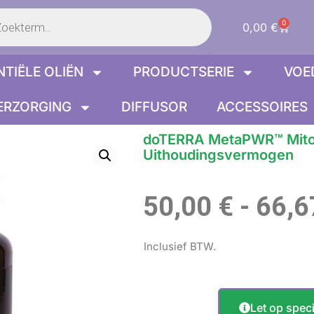
en
0
Winke
0,00
€
NTIËLE OLIËN
PRODUCTSERIE
VOE
ERZORGING
DIFFUSOR
ACCESSOIRES
doTERRA MetaPWR™ Mito
Uithoudingsvermogen
50,00
€
-
66,
Inclusief BTW.
Let op speci