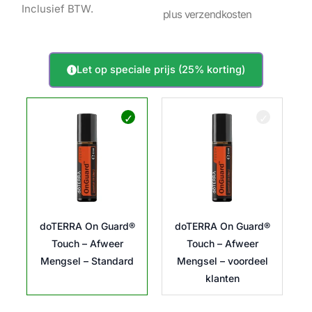
Inclusief BTW.
31,50 €
plus verzendkosten
tot
Let op speciale prijs (25% korting)
doTERRA
42,00 €
On
Guard®
Touch
–
Afweer
Mengsel
aantal
doTERRA On Guard®
doTERRA On Guard®
Touch – Afweer
Touch – Afweer
Mengsel – Standard
Mengsel – voordeel
klanten