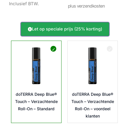
Inclusief BTW.
53,00 €
plus verzendkosten
tot
Let op speciale prijs (25% korting)
doTERRA
70,67 €
Deep
Blue®
Touch
–
Verzachtende
Roll-
On
aantal
doTERRA Deep Blue®
doTERRA Deep Blue®
Touch – Verzachtende
Touch – Verzachtende
Roll-On – Standard
Roll-On – voordeel
klanten