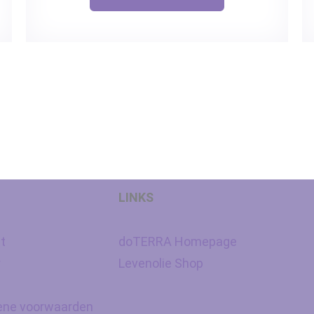
LINKS
t
doTERRA Homepage
y
Levenolie Shop
ne voorwaarden