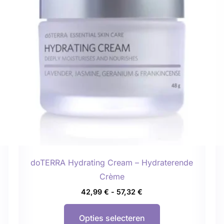
meerdere
variaties.
Deze
optie
kan
gekozen
worden
op
de
agina
productpagina
doTERRA Hydrating Cream – Hydraterende
Crème
42,99
€
-
57,32
€
Opties selecteren