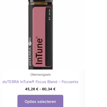
meerdere
variaties.
Deze
optie
kan
gekozen
worden
op
de
productpagina
Oliemengsels
doTERRA InTune® Focus Blend – Focusmix
45,26
€
-
60,34
€
Opties selecteren