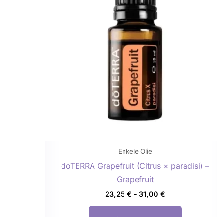
meerdere
variaties.
Deze
optie
kan
gekozen
worden
op
de
productp
Enkele Olie
doTERRA Grapefruit (Citrus × paradisi) –
Grapefruit
23,25
€
-
31,00
€