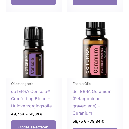
Prijsklasse:
Prijsklasse:
Dit
Dit
49,75 €
58,75 €
product
produ
tot
tot
66,34 €
78,34 €
heeft
heeft
meerdere
meer
variaties.
variat
Deze
Deze
optie
optie
kan
kan
gekozen
geko
Oliemengsels
Enkele Olie
worden
word
doTERRA Console®
doTERRA Geranium
op
op
Comforting Blend –
(Pelargonium
de
de
Huidverzorgingsolie
graveolens) –
productpagina
produ
Geranium
49,75
€
-
66,34
€
58,75
€
-
78,34
€
Opties selecteren