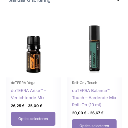
Prijsklasse:
Prijsklasse:
Dit
Dit
26,25 €
20,00 €
product
produ
tot
tot
35,00 €
26,67 €
heeft
heeft
meerdere
meer
variaties.
variat
Deze
Deze
optie
optie
kan
kan
gekozen
geko
doTERRA Yoga
Roll-On / Touch
worden
word
doTERRA Arise™ –
doTERRA Balance™
op
op
Verlichtende Mix
Touch – Aardende Mix
de
de
Roll-On (10 ml)
26,25
€
-
35,00
€
productpagina
produ
20,00
€
-
26,67
€
Opties selecteren
Opties selecteren