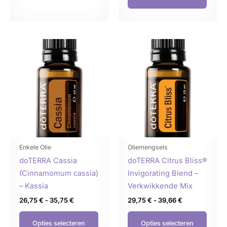
Prijsklasse:
Prijsklasse:
Dit
Dit
26,75 €
29,75 €
product
produ
tot
tot
35,75 €
39,66 €
heeft
heeft
meerdere
meer
variaties.
variat
Deze
Deze
optie
optie
kan
kan
gekozen
geko
Enkele Olie
Oliemengsels
worden
word
doTERRA Cassia
doTERRA Citrus Bliss®
op
op
(Cinnamomum cassia)
Invigorating Blend –
de
de
– Kassia
Verkwikkende Mix
productpagina
produ
26,75
€
-
35,75
€
29,75
€
-
39,66
€
Opties selecteren
Opties selecteren