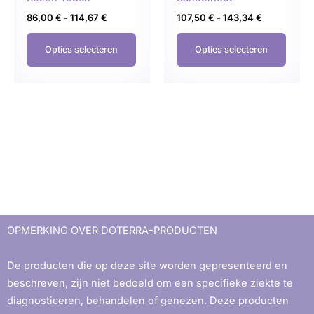
productpagina
produ
86,00
€
-
114,67
€
107,50
€
-
143,34
€
Opties selecteren
Opties selecteren
OPMERKING OVER DOTERRA-PRODUCTEN
De producten die op deze site worden gepresenteerd en
beschreven, zijn niet bedoeld om een ​​specifieke ziekte te
diagnosticeren, behandelen of genezen. Deze producten