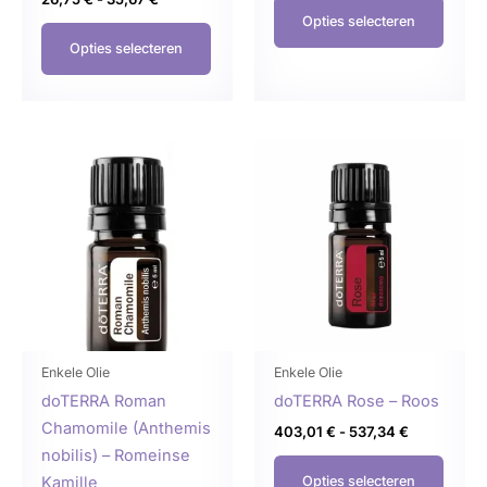
Opties selecteren
Opties selecteren
Prijsklasse:
Prijsklasse:
Dit
Dit
60,25 €
403,01 €
product
produ
tot
tot
80,33 €
537,34 €
heeft
heeft
meerdere
meer
variaties.
variat
Deze
Deze
optie
optie
kan
kan
gekozen
geko
Enkele Olie
Enkele Olie
worden
word
doTERRA Roman
doTERRA Rose – Roos
op
op
Chamomile (Anthemis
403,01
€
-
537,34
€
de
de
nobilis) – Romeinse
productpagina
produ
Kamille
Opties selecteren