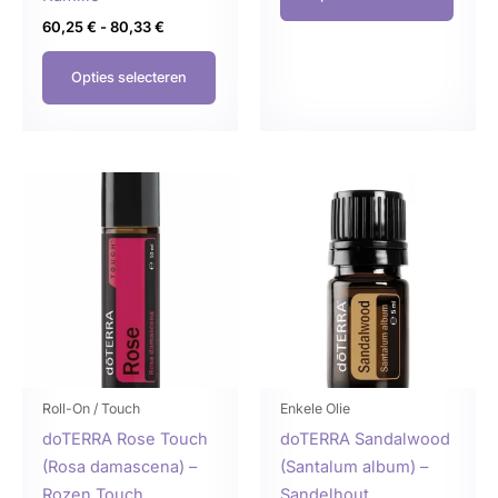
60,25
€
-
80,33
€
Opties selecteren
Prijsklasse:
Prijsklasse:
Dit
Dit
86,00 €
107,50 €
product
produ
tot
tot
114,67 €
143,34 €
heeft
heeft
meerdere
meer
variaties.
variat
Deze
Deze
optie
optie
kan
kan
gekozen
geko
Roll-On / Touch
Enkele Olie
worden
word
doTERRA Rose Touch
doTERRA Sandalwood
op
op
(Rosa damascena) –
(Santalum album) –
de
de
Rozen Touch
Sandelhout