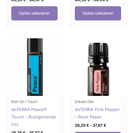
Opties selecteren
Opties selecteren
Prijsklasse:
Prijsklasse:
Dit
Dit
26,75 €
28,25 €
product
produ
tot
tot
35,67 €
37,67 €
heeft
heeft
meerdere
meer
variaties.
variat
Deze
Deze
optie
optie
kan
kan
gekozen
geko
Roll-On / Touch
Enkele Olie
worden
word
doTERRA Peace®
doTERRA Pink Pepper
op
op
Touch – Rustgevende
– Roze Peper
de
de
mix
28,25
€
-
37,67
€
productpagina
produ
26,75
€
-
35,67
€