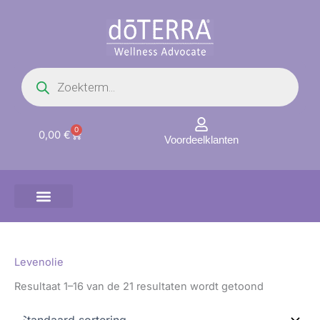
Ga
naar
de
inhoud
Producten
zoeken
0
Winkelwagen
0,00
€
Voordeelklanten
Levenolie
Resultaat 1–16 van de 21 resultaten wordt getoond