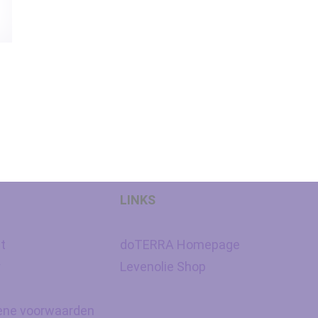
LINKS
t
doTERRA Homepage
y
Levenolie Shop
ne voorwaarden