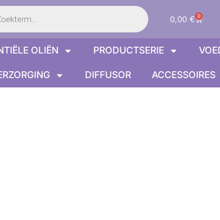
en
0
Winke
0,00
€
NTIËLE OLIËN
PRODUCTSERIE
VOE
ERZORGING
DIFFUSOR
ACCESSOIRES