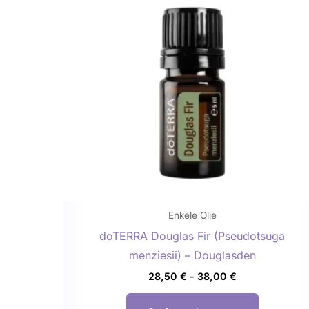
meerdere
variaties.
Deze
optie
kan
gekozen
worden
op
de
productp
Enkele Olie
doTERRA Douglas Fir (Pseudotsuga
menziesii) – Douglasden
28,50
€
-
38,00
€