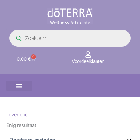
Ga
naar
de
inhoud
Producten
zoeken
0
Winkelwagen
0,00
€
Voordeelklanten
Levenolie
Enig resultaat