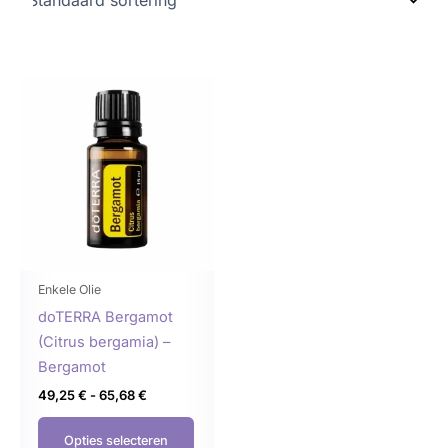
Prijsklasse:
Dit
49,25 €
product
tot
65,68 €
heeft
meerdere
variaties.
Deze
optie
kan
gekozen
Enkele Olie
worden
doTERRA Bergamot
op
(Citrus bergamia) –
de
Bergamot
productpagina
49,25
€
-
65,68
€
Opties selecteren