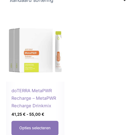
Prijsklasse:
Dit
41,25 €
product
tot
55,00 €
heeft
meerdere
variaties.
Deze
optie
kan
gekozen
doTERRA MetaPWR
worden
Recharge – MetaPWR
op
Recharge Drinkmix
de
41,25
€
-
55,00
€
productpagina
Opties selecteren