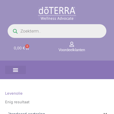
Ga
naar
de
inhoud
Producten
zoeken
0
Winkelwagen
0,00
€
Voordeelklanten
Levenolie
Enig resultaat