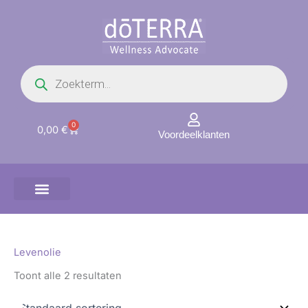
Ga
naar
de
inhoud
Producten
zoeken
0
Winkelwagen
0,00
€
Voordeelklanten
Levenolie
Toont alle 2 resultaten