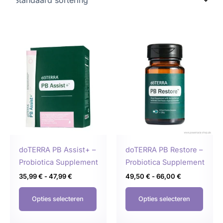
Prijsklasse:
Prijsklasse:
Dit
Dit
35,99 €
49,50 €
product
produ
tot
tot
47,99 €
66,00 €
heeft
heeft
meerdere
meer
variaties.
variat
Deze
Deze
optie
optie
kan
kan
gekozen
geko
doTERRA PB Assist+ –
doTERRA PB Restore –
worden
word
Probiotica Supplement
Probiotica Supplement
op
op
35,99
€
-
47,99
€
49,50
€
-
66,00
€
de
de
productpagina
produ
Opties selecteren
Opties selecteren