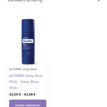
Prijsklasse:
Dit
33,00 €
product
tot
43,99 €
heeft
meerdere
variaties.
Deze
optie
kan
gekozen
doTERRA Deep Blue
worden
doTERRA Deep Blue
op
Stick – Deep Blue
de
Stick
productpagina
33,00
€
-
43,99
€
Opties selecteren