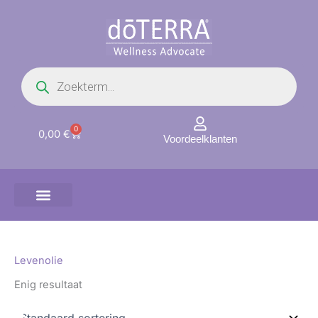
Ga
naar
de
inhoud
Producten
zoeken
0
Winkelwagen
0,00
€
Voordeelklanten
Levenolie
Enig resultaat