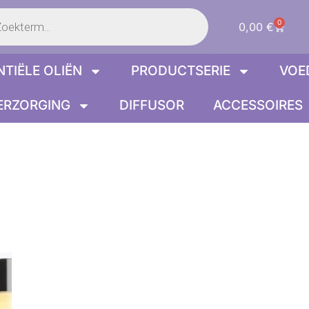
en
0
Winke
0,00
€
NTIËLE OLIËN
PRODUCTSERIE
VOE
ERZORGING
DIFFUSOR
ACCESSOIRES