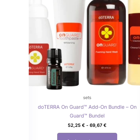
meerdere
variaties.
Deze
optie
kan
gekozen
worden
op
de
productp
sets
doTERRA On Guard™ Add-On Bundle – On
Guard™ Bundel
52,25
€
-
69,67
€