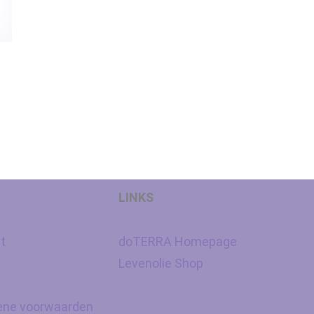
LINKS
t
doTERRA Homepage
y
Levenolie Shop
ne voorwaarden