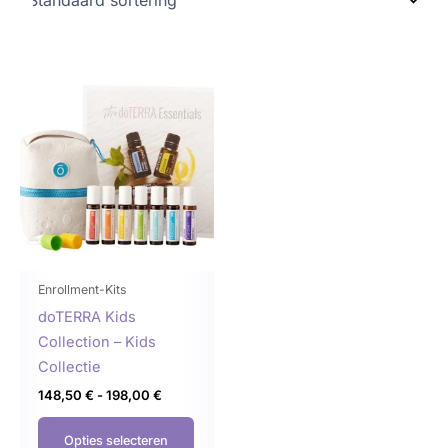
Prijsklasse:
Dit
148,50 €
product
tot
198,00 €
heeft
meerdere
variaties.
Deze
optie
kan
gekozen
Enrollment-Kits
worden
doTERRA Kids
op
Collection – Kids
de
Collectie
productpagina
148,50
€
-
198,00
€
Opties selecteren