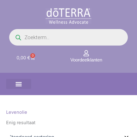
Ga
naar
de
inhoud
Producten
zoeken
0
Winkelwagen
0,00
€
Voordeelklanten
Levenolie
Enig resultaat