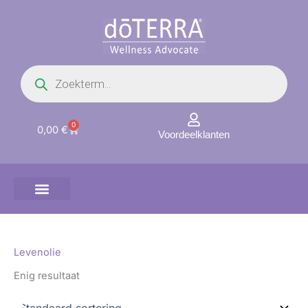
Ga
naar
de
inhoud
Producten
zoeken
0
Winkelwagen
0,00
€
Voordeelklanten
Levenolie
Enig resultaat