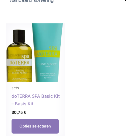
Dit
product
heeft
meerdere
variaties.
Deze
optie
kan
gekozen
sets
worden
doTERRA SPA Basic Kit
op
– Basis Kit
de
30,75
€
productpagina
Opties selecteren