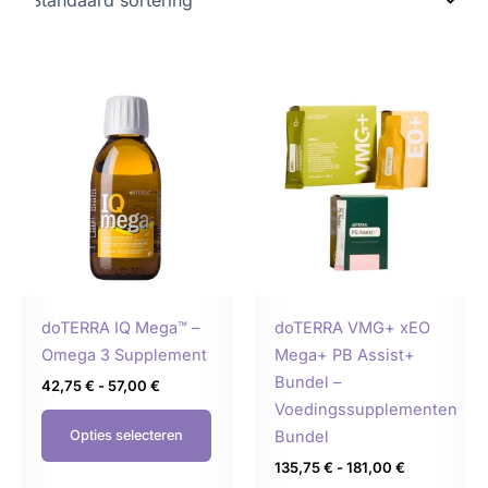
Prijsklasse:
Prijsklasse:
Dit
Dit
42,75 €
135,75 €
product
produ
tot
tot
57,00 €
181,00 €
heeft
heeft
meerdere
meer
variaties.
variat
Deze
Deze
optie
optie
kan
kan
gekozen
geko
doTERRA IQ Mega™ –
doTERRA VMG+ xEO
worden
word
Omega 3 Supplement
Mega+ PB Assist+
op
op
Bundel –
42,75
€
-
57,00
€
de
de
Voedingssupplementen
productpagina
produ
Bundel
Opties selecteren
135,75
€
-
181,00
€