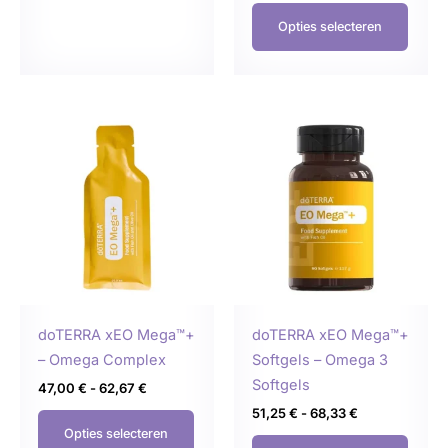
Opties selecteren
Prijsklasse:
Prijsklasse:
Dit
Dit
47,00 €
51,25 €
product
produ
tot
tot
62,67 €
68,33 €
heeft
heeft
meerdere
meer
variaties.
variat
Deze
Deze
optie
optie
kan
kan
gekozen
geko
doTERRA xEO Mega™+
doTERRA xEO Mega™+
worden
word
– Omega Complex
Softgels – Omega 3
op
op
Softgels
47,00
€
-
62,67
€
de
de
51,25
€
-
68,33
€
productpagina
produ
Opties selecteren