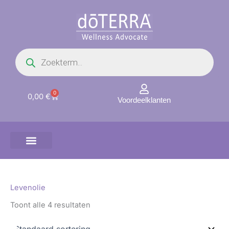
Ga
naar
de
inhoud
Producten
zoeken
0
Winkelwagen
0,00
€
Voordeelklanten
Levenolie
Toont alle 4 resultaten