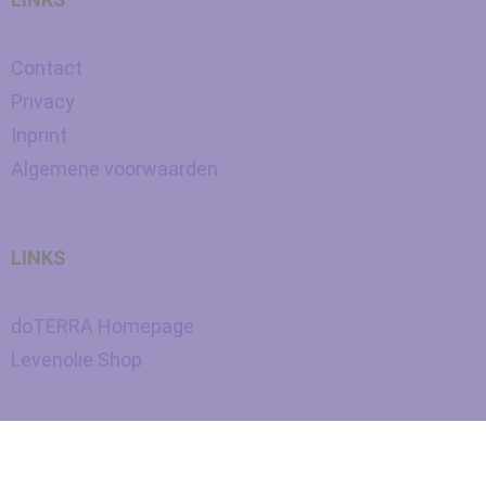
Contact
Privacy
Inprint
Algemene voorwaarden
LINKS
doTERRA Homepage
Levenolie Shop
Nederlands