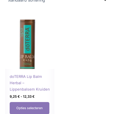
Prijsklasse:
Dit
9,25 €
product
tot
12,33 €
heeft
meerdere
variaties.
Deze
optie
kan
gekozen
doTERRA Lip Balm
worden
Herbal –
op
Lippenbalsem Kruiden
de
9,25
€
-
12,33
€
productpagina
Opties selecteren