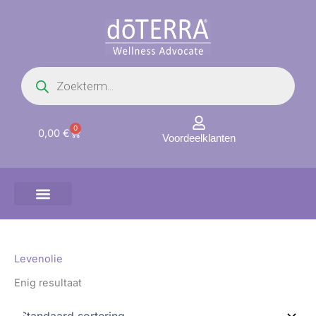
Ga
naar
de
inhoud
Producten
zoeken
0
Winkelwagen
0,00
€
Voordeelklanten
Levenolie
Enig resultaat