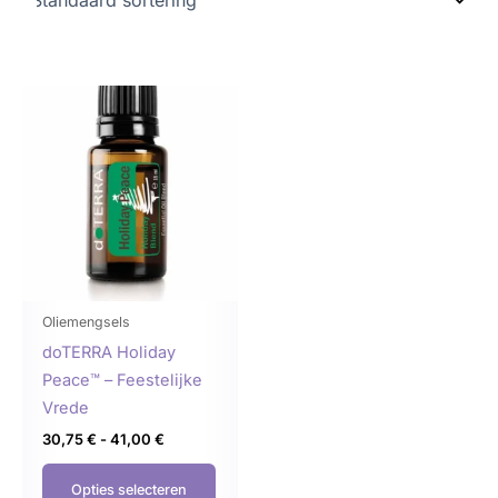
Prijsklasse:
Dit
30,75 €
product
tot
41,00 €
heeft
meerdere
variaties.
Deze
optie
kan
gekozen
Oliemengsels
worden
doTERRA Holiday
op
Peace™ – Feestelijke
de
Vrede
productpagina
30,75
€
-
41,00
€
Opties selecteren