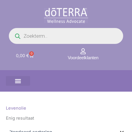
Ga
naar
de
inhoud
Producten
zoeken
0
Winkelwagen
0,00
€
Voordeelklanten
Levenolie
Enig resultaat