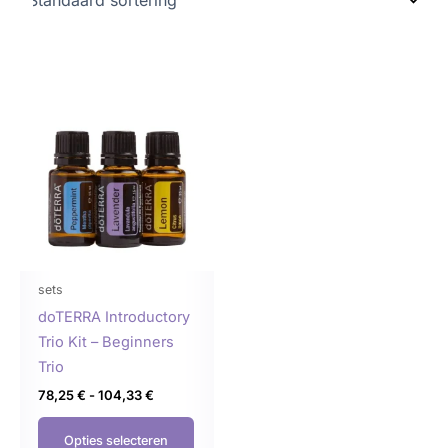
Prijsklasse:
Dit
78,25 €
product
tot
104,33 €
heeft
meerdere
variaties.
Deze
optie
kan
gekozen
sets
worden
doTERRA Introductory
op
Trio Kit – Beginners
de
Trio
productpagina
78,25
€
-
104,33
€
Opties selecteren