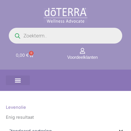
Ga
naar
de
inhoud
Producten
zoeken
0
Winkelwagen
0,00
€
Voordeelklanten
Levenolie
Enig resultaat