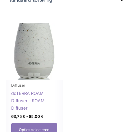
Prijsklasse:
Dit
63,75 €
product
tot
85,00 €
heeft
meerdere
variaties.
Deze
optie
kan
gekozen
Diffuser
worden
doTERRA ROAM
op
Diffuser – ROAM
de
Diffuser
productpagina
63,75
€
-
85,00
€
Opties selecteren