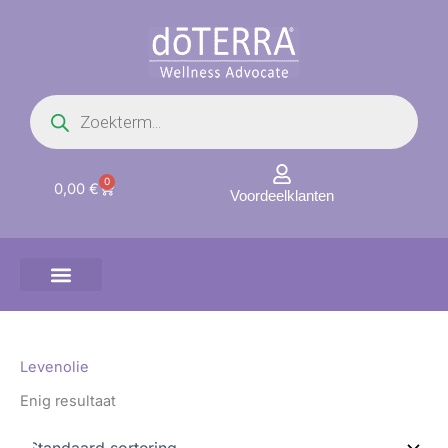
Ga
naar
de
inhoud
Producten
zoeken
0
Winkelwagen
0,00
€
Voordeelklanten
Levenolie
Enig resultaat