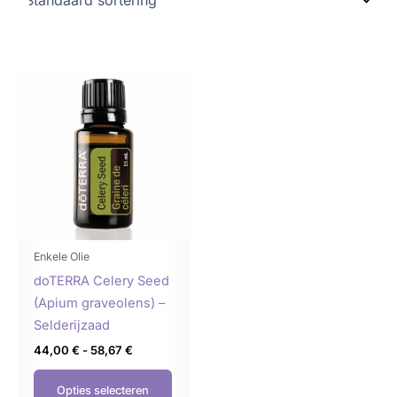
Prijsklasse:
Dit
44,00 €
product
tot
58,67 €
heeft
meerdere
variaties.
Deze
optie
kan
gekozen
Enkele Olie
worden
doTERRA Celery Seed
op
(Apium graveolens) –
de
Selderijzaad
productpagina
44,00
€
-
58,67
€
Opties selecteren