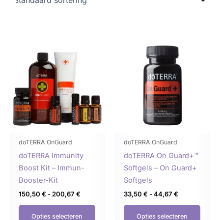
Prijsklasse:
Prijsklasse:
Dit
Dit
150,50 €
33,50 €
product
produ
tot
tot
200,67 €
44,67 €
heeft
heeft
meerdere
meer
variaties.
variat
Deze
Deze
optie
optie
kan
kan
gekozen
geko
doTERRA OnGuard
doTERRA OnGuard
worden
word
doTERRA Immunity
doTERRA On Guard+™
op
op
Boost Kit – Immun-
Softgels – On Guard+
de
de
Booster-Kit
Softgels
productpagina
produ
150,50
€
-
200,67
€
33,50
€
-
44,67
€
Opties selecteren
Opties selecteren