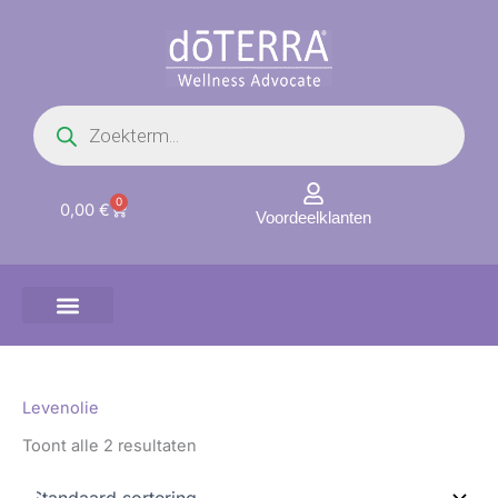
Ga
naar
de
inhoud
Producten
zoeken
0
Winkelwagen
0,00
€
Voordeelklanten
Levenolie
Toont alle 2 resultaten