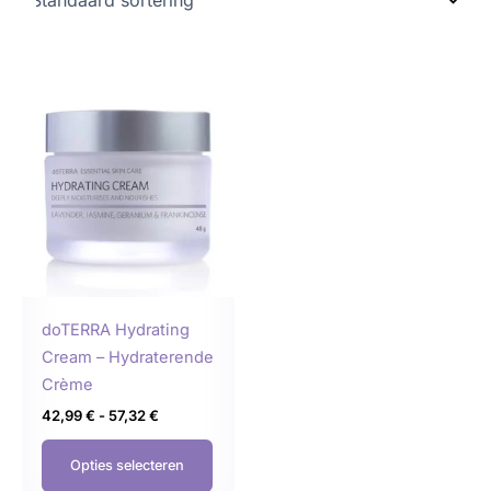
Prijsklasse:
Dit
42,99 €
product
tot
57,32 €
heeft
meerdere
variaties.
Deze
optie
kan
gekozen
doTERRA Hydrating
worden
Cream – Hydraterende
op
Crème
de
42,99
€
-
57,32
€
productpagina
Opties selecteren