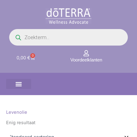
Ga
naar
de
inhoud
Producten
zoeken
0
Winkelwagen
0,00
€
Voordeelklanten
Levenolie
Enig resultaat