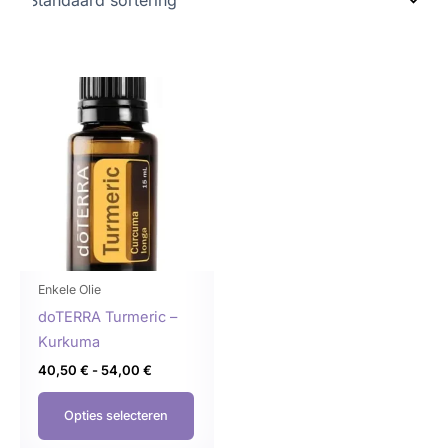
Prijsklasse:
Dit
40,50 €
product
tot
54,00 €
heeft
meerdere
variaties.
Deze
optie
kan
gekozen
Enkele Olie
worden
doTERRA Turmeric –
op
Kurkuma
de
40,50
€
-
54,00
€
productpagina
Opties selecteren