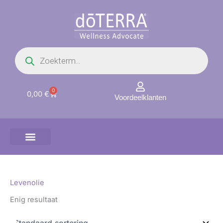
Ga
naar
de
inhoud
Producten
zoeken
0
Winkelwagen
0,00
€
Voordeelklanten
Levenolie
Enig resultaat