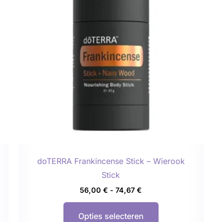
meerdere
variaties.
Deze
optie
kan
gekozen
worden
op
de
agina
productpagina
doTERRA Frankincense Stick – Wierook
Stick
56,00
€
-
74,67
€
Opties selecteren