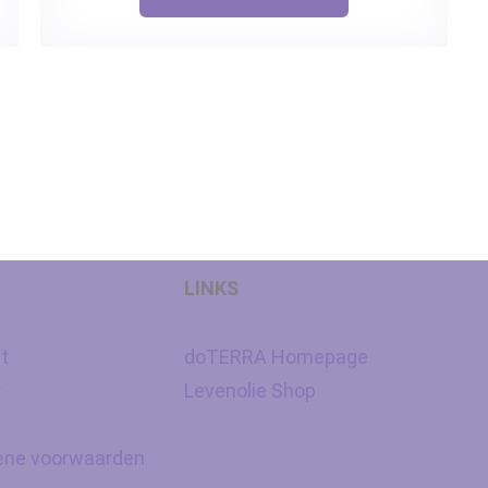
LINKS
t
doTERRA Homepage
y
Levenolie Shop
ne voorwaarden