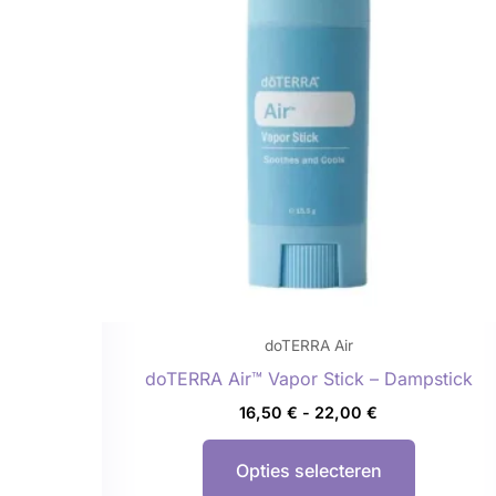
meerdere
variaties.
Deze
optie
kan
gekozen
worden
op
de
productp
doTERRA Air
doTERRA Air™ Vapor Stick – Dampstick
16,50
€
-
22,00
€
Opties selecteren