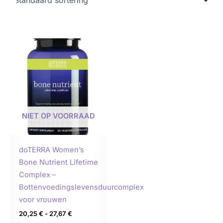
Prijsklasse:
Dit
20,25 €
product
tot
27,67 €
heeft
meerdere
variaties.
Deze
NIET OP VOORRAAD
optie
kan
gekozen
doTERRA Women’s
worden
Bone Nutrient Lifetime
op
Complex –
de
Bottenvoedingslevensduurcomplex
productpagina
voor vrouwen
20,25
€
-
27,67
€