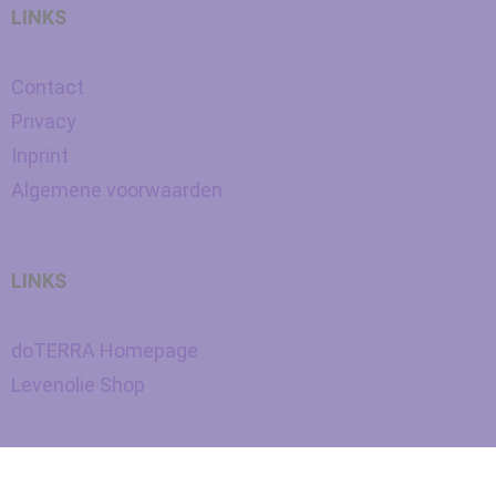
LINKS
Contact
Privacy
Inprint
Algemene voorwaarden
LINKS
doTERRA Homepage
Levenolie Shop
Nederlands