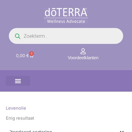
Ga
naar
de
inhoud
Producten
zoeken
0
Winkelwagen
0,00
€
Voordeelklanten
Levenolie
Enig resultaat