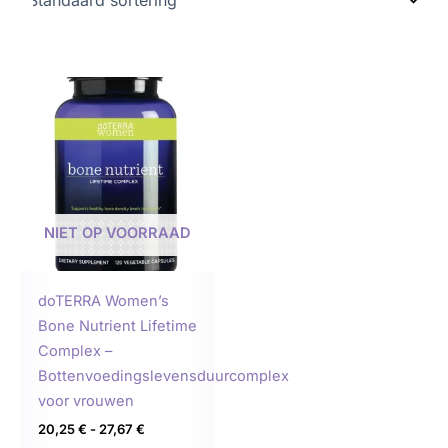
Prijsklasse:
Dit
20,25 €
product
tot
27,67 €
heeft
meerdere
variaties.
Deze
NIET OP VOORRAAD
optie
kan
gekozen
doTERRA Women’s
worden
Bone Nutrient Lifetime
op
Complex –
de
Bottenvoedingslevensduurcomplex
productpagina
voor vrouwen
20,25
€
-
27,67
€