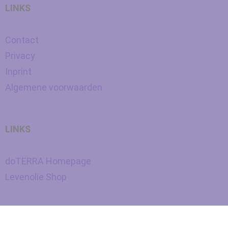
LINKS
Contact
Privacy
Inprint
Algemene voorwaarden
LINKS
doTERRA Homepage
Levenolie Shop
Nederlands