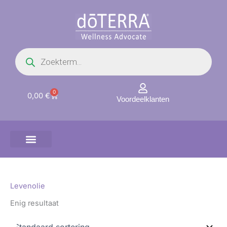
Ga
naar
de
inhoud
Producten
zoeken
0
Winkelwagen
0,00
€
Voordeelklanten
Levenolie
Enig resultaat