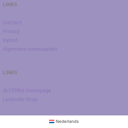
LINKS
Contact
Privacy
Inprint
Algemene voorwaarden
LINKS
doTERRA Homepage
Levenolie Shop
Nederlands