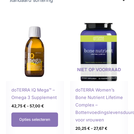
Prijsklasse:
Prijsklasse:
Dit
Dit
42,75 €
20,25 €
product
produ
tot
tot
57,00 €
27,67 €
heeft
heeft
meerdere
meer
variaties.
variat
Deze
Deze
NIET OP VOORRAAD
optie
optie
kan
kan
gekozen
geko
doTERRA IQ Mega™ –
doTERRA Women’s
worden
word
Omega 3 Supplement
Bone Nutrient Lifetime
op
op
Complex –
42,75
€
-
57,00
€
de
de
Bottenvoedingslevensduur
productpagina
produ
voor vrouwen
Opties selecteren
20,25
€
-
27,67
€