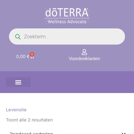
Ga
naar
de
inhoud
Producten
zoeken
0
Winkelwagen
0,00
€
Voordeelklanten
Levenolie
Toont alle 2 resultaten