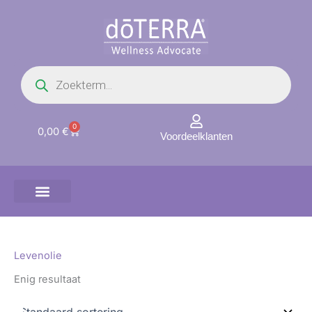
Ga
naar
de
inhoud
Producten
zoeken
0
Winkelwagen
0,00
€
Voordeelklanten
Levenolie
Enig resultaat