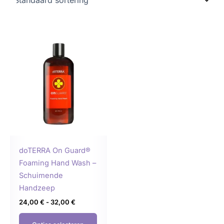
Prijsklasse:
Dit
24,00 €
product
tot
32,00 €
heeft
meerdere
variaties.
Deze
optie
kan
gekozen
doTERRA On Guard®
worden
Foaming Hand Wash –
op
Schuimende
de
Handzeep
productpagina
24,00
€
-
32,00
€