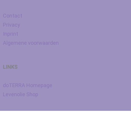
Contact
Privacy
Inprint
Algemene voorwaarden
LINKS
doTERRA Homepage
Levenolie Shop
Nederlands