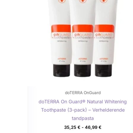
meerdere
variaties.
Deze
optie
kan
gekozen
worden
op
de
productp
doTERRA OnGuard
doTERRA On Guard® Natural Whitening
Toothpaste (3-pack) – Verhelderende
tandpasta
35,25
€
-
46,99
€