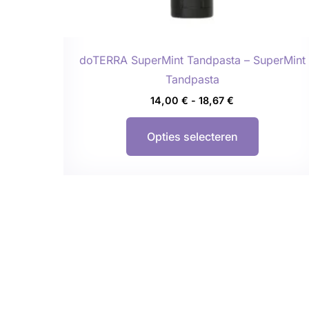
de
productp
doTERRA SuperMint Tandpasta – SuperMint
Tandpasta
14,00
€
-
18,67
€
Opties selecteren