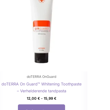
meerdere
variaties.
Deze
optie
kan
gekozen
worden
op
de
productpagina
doTERRA OnGuard
doTERRA On Guard™ Whitening Toothpaste
– Verhelderende tandpasta
12,00
€
-
15,99
€