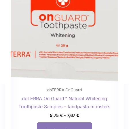
meerdere
variaties.
Deze
optie
kan
gekozen
worden
op
de
agina
productpagina
doTERRA OnGuard
doTERRA On Guard™ Natural Whitening
Toothpaste Samples – tandpasta monsters
5,75
€
-
7,67
€