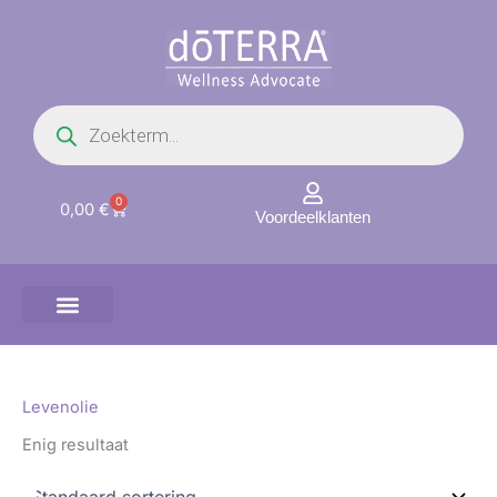
Ga
naar
de
inhoud
Producten
zoeken
0
Winkelwagen
0,00
€
Voordeelklanten
Levenolie
Enig resultaat