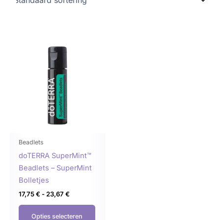
Prijsklasse:
Dit
17,75 €
product
tot
23,67 €
heeft
meerdere
variaties.
Deze
optie
kan
gekozen
Beadlets
worden
doTERRA SuperMint™
op
Beadlets – SuperMint
de
Bolletjes
productpagina
17,75
€
-
23,67
€
Opties selecteren