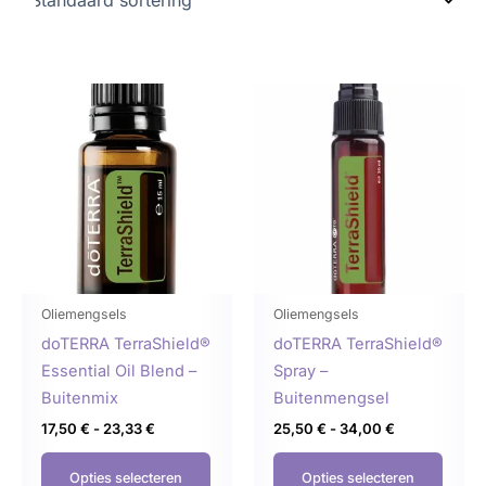
Prijsklasse:
Prijsklasse:
Dit
Dit
17,50 €
25,50 €
product
produ
tot
tot
23,33 €
34,00 €
heeft
heeft
meerdere
meer
variaties.
variat
Deze
Deze
optie
optie
kan
kan
gekozen
geko
Oliemengsels
Oliemengsels
worden
word
doTERRA TerraShield®
doTERRA TerraShield®
op
op
Essential Oil Blend –
Spray –
de
de
Buitenmix
Buitenmengsel
productpagina
produ
17,50
€
-
23,33
€
25,50
€
-
34,00
€
Opties selecteren
Opties selecteren