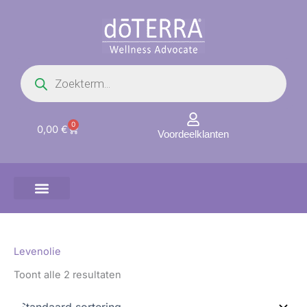
Ga
naar
de
inhoud
Producten
zoeken
0
Winkelwagen
0,00
€
Voordeelklanten
Levenolie
Toont alle 2 resultaten