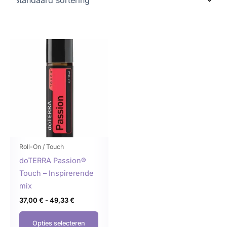
Prijsklasse:
Dit
37,00 €
product
tot
49,33 €
heeft
meerdere
variaties.
Deze
optie
kan
gekozen
Roll-On / Touch
worden
doTERRA Passion®
op
Touch – Inspirerende
de
mix
productpagina
37,00
€
-
49,33
€
Opties selecteren