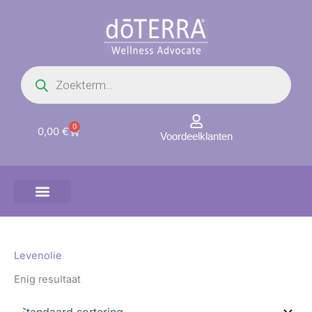
Ga
naar
de
inhoud
Producten
zoeken
0
Winkelwagen
0,00
€
Voordeelklanten
Levenolie
Enig resultaat