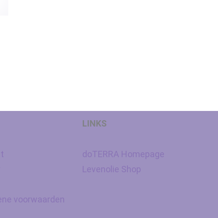
LINKS
t
doTERRA Homepage
y
Levenolie Shop
ne voorwaarden