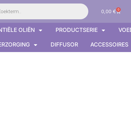
en
0
Winke
0,00
€
NTIËLE OLIËN
PRODUCTSERIE
VOE
ERZORGING
DIFFUSOR
ACCESSOIRES