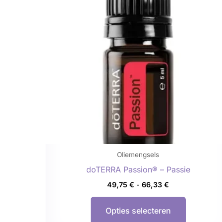
meerdere
variaties.
Deze
optie
kan
gekozen
worden
op
de
productp
Oliemengsels
doTERRA Passion® – Passie
49,75
€
-
66,33
€
Opties selecteren