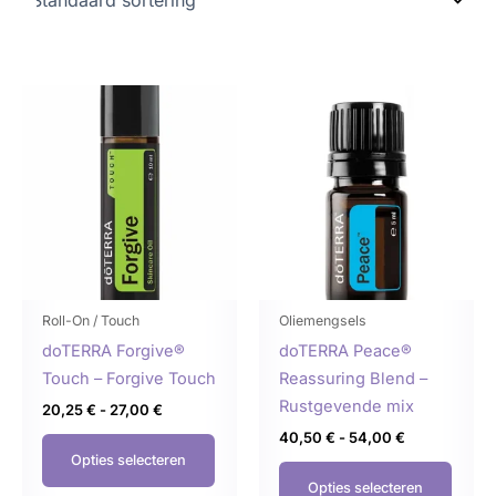
Prijsklasse:
Prijsklasse:
Dit
Dit
20,25 €
40,50 €
product
produ
tot
tot
27,00 €
54,00 €
heeft
heeft
meerdere
meer
variaties.
variat
Deze
Deze
optie
optie
kan
kan
gekozen
geko
Roll-On / Touch
Oliemengsels
worden
word
doTERRA Forgive®
doTERRA Peace®
op
op
Touch – Forgive Touch
Reassuring Blend –
de
de
Rustgevende mix
20,25
€
-
27,00
€
productpagina
produ
40,50
€
-
54,00
€
Opties selecteren
Opties selecteren