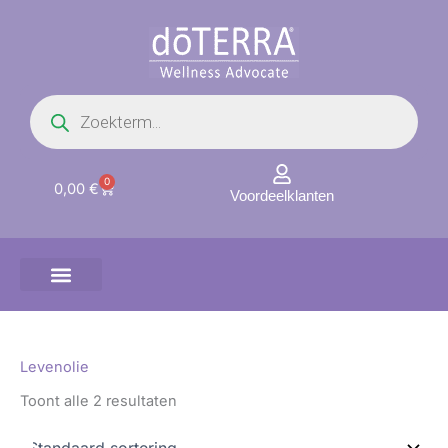
Ga
naar
de
inhoud
Producten
zoeken
0
Winkelwagen
0,00
€
Voordeelklanten
Levenolie
Toont alle 2 resultaten