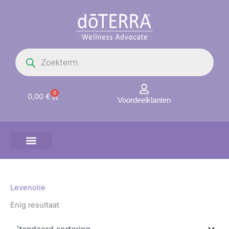
Ga
naar
de
inhoud
Producten
zoeken
0
Winkelwagen
0,00
€
Voordeelklanten
Levenolie
Enig resultaat