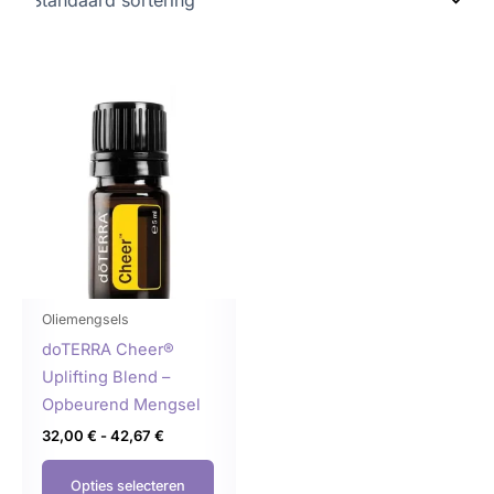
Prijsklasse:
Dit
32,00 €
product
tot
42,67 €
heeft
meerdere
variaties.
Deze
optie
kan
gekozen
Oliemengsels
worden
doTERRA Cheer®
op
Uplifting Blend –
de
Opbeurend Mengsel
productpagina
32,00
€
-
42,67
€
Opties selecteren