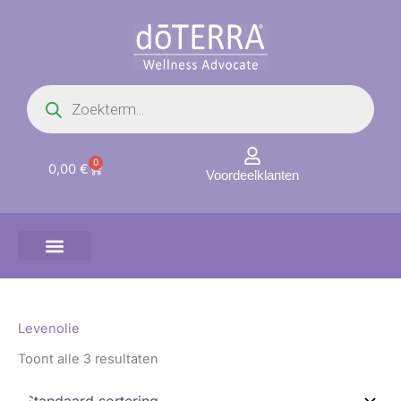
Ga
naar
de
inhoud
Producten
zoeken
0
Winkelwagen
0,00
€
Voordeelklanten
Levenolie
Toont alle 3 resultaten