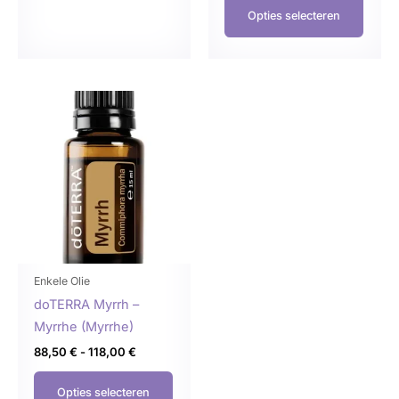
Opties selecteren
Prijsklasse:
Dit
88,50 €
product
tot
118,00 €
heeft
meerdere
variaties.
Deze
optie
kan
gekozen
Enkele Olie
worden
doTERRA Myrrh –
op
Myrrhe (Myrrhe)
de
88,50
€
-
118,00
€
productpagina
Opties selecteren