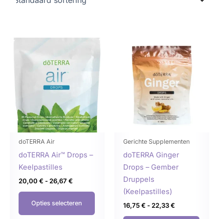
Prijsklasse:
Prijsklasse:
Dit
Dit
20,00 €
16,75 €
product
produ
tot
tot
26,67 €
22,33 €
heeft
heeft
meerdere
meer
variaties.
variat
Deze
Deze
optie
optie
kan
kan
gekozen
geko
doTERRA Air
Gerichte Supplementen
worden
word
doTERRA Air™ Drops –
doTERRA Ginger
op
op
Keelpastilles
Drops – Gember
de
de
Druppels
20,00
€
-
26,67
€
productpagina
produ
(Keelpastilles)
Opties selecteren
16,75
€
-
22,33
€