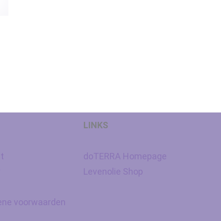
LINKS
t
doTERRA Homepage
y
Levenolie Shop
ne voorwaarden