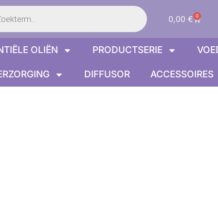
en
0
Winke
0,00
€
NTIËLE OLIËN
PRODUCTSERIE
VOE
ERZORGING
DIFFUSOR
ACCESSOIRES