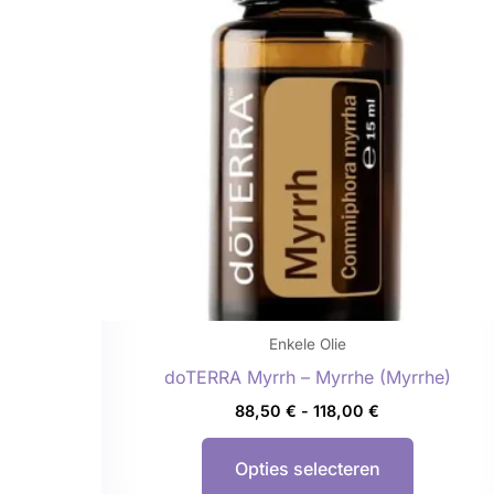
meerdere
variaties.
Deze
optie
kan
gekozen
worden
op
de
productp
Enkele Olie
doTERRA Myrrh – Myrrhe (Myrrhe)
88,50
€
-
118,00
€
Opties selecteren