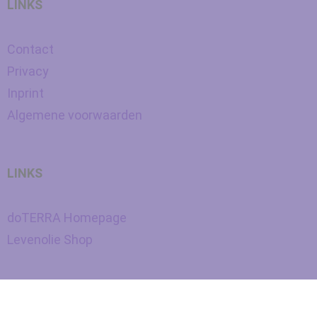
LINKS
Contact
Privacy
Inprint
Algemene voorwaarden
LINKS
doTERRA Homepage
Levenolie Shop
Nederlands