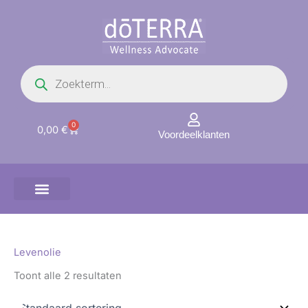
Ga
naar
de
inhoud
Producten
zoeken
0
Winkelwagen
0,00
€
Voordeelklanten
Levenolie
Toont alle 2 resultaten