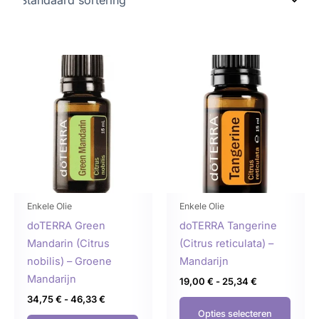
Prijsklasse:
Prijsklasse:
Dit
Dit
34,75 €
19,00 €
product
produ
tot
tot
46,33 €
25,34 €
heeft
heeft
meerdere
meer
variaties.
variat
Deze
Deze
optie
optie
kan
kan
gekozen
geko
Enkele Olie
Enkele Olie
worden
word
doTERRA Green
doTERRA Tangerine
op
op
Mandarin (Citrus
(Citrus reticulata) –
de
de
nobilis) – Groene
Mandarijn
productpagina
produ
Mandarijn
19,00
€
-
25,34
€
34,75
€
-
46,33
€
Opties selecteren