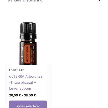
Prijsklasse:
Dit
28,50 €
product
tot
38,00 €
heeft
meerdere
variaties.
Deze
optie
kan
gekozen
Enkele Olie
worden
doTERRA Arborvitae
op
(Thuja plicata) –
de
Levensboom
productpagina
28,50
€
-
38,00
€
Opties selecteren