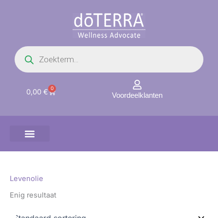
Ga
naar
de
inhoud
Producten
zoeken
0
Winkelwagen
0,00
€
Voordeelklanten
Levenolie
Enig resultaat