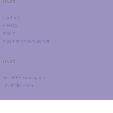
LINKS
Contact
Privacy
Inprint
Algemene voorwaarden
LINKS
doTERRA Homepage
Levenolie Shop
Nederlands