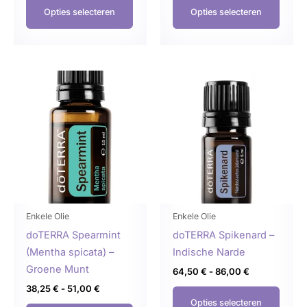
Opties selecteren
Opties selecteren
Prijsklasse:
Prijsklasse:
Dit
Dit
38,25 €
64,50 €
product
produ
tot
tot
51,00 €
86,00 €
heeft
heeft
meerdere
meer
variaties.
variat
Deze
Deze
optie
optie
kan
kan
gekozen
geko
Enkele Olie
Enkele Olie
worden
word
doTERRA Spearmint
doTERRA Spikenard –
op
op
(Mentha spicata) –
Indische Narde
de
de
Groene Munt
64,50
€
-
86,00
€
productpagina
produ
38,25
€
-
51,00
€
Opties selecteren