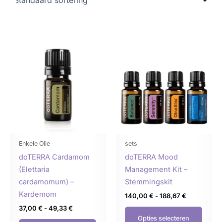
Prijsklasse:
Prijsklasse:
Dit
Dit
37,00 €
140,00 €
product
produ
tot
tot
49,33 €
188,67 €
heeft
heeft
meerdere
meer
variaties.
variat
Deze
Deze
optie
optie
kan
kan
gekozen
geko
Enkele Olie
sets
worden
word
doTERRA Cardamom
doTERRA Mood
op
op
(Elettaria
Management Kit –
de
de
cardamomum) –
Stemmingskit
productpagina
produ
Kardemom
140,00
€
-
188,67
€
37,00
€
-
49,33
€
Opties selecteren