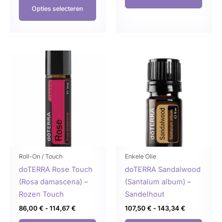
Opties selecteren
Prijsklasse:
Prijsklasse:
Dit
Dit
86,00 €
107,50 €
product
produ
tot
tot
114,67 €
143,34 €
heeft
heeft
meerdere
meer
variaties.
variat
Deze
Deze
optie
optie
kan
kan
gekozen
geko
Roll-On / Touch
Enkele Olie
worden
word
doTERRA Rose Touch
doTERRA Sandalwood
op
op
(Rosa damascena) –
(Santalum album) –
de
de
Rozen Touch
Sandelhout
productpagina
produ
86,00
€
-
114,67
€
107,50
€
-
143,34
€