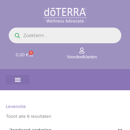
Ga
naar
de
inhoud
Producten
zoeken
0
Winkelwagen
0,00
€
Voordeelklanten
Levenolie
Toont alle 6 resultaten