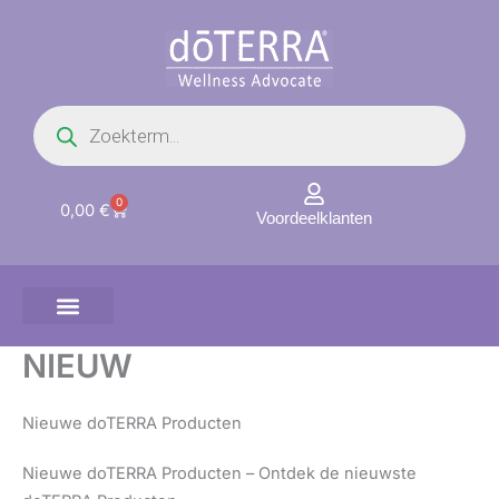
Ga
naar
de
inhoud
Producten
zoeken
0
Winkelwagen
0,00
€
Voordeelklanten
NIEUW
Nieuwe doTERRA Producten
Nieuwe doTERRA Producten – Ontdek de nieuwste