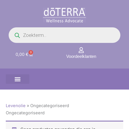
Ga
naar
de
inhoud
Producten
zoeken
0
Winkelwagen
0,00
€
Voordeelklanten
Levenolie
»
Ongecategoriseerd
Ongecategoriseerd