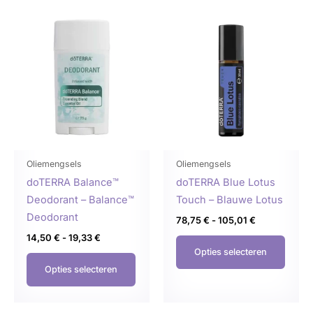
Prijsklasse:
Prijsklasse:
Dit
Dit
14,50 €
78,75 €
product
produ
tot
tot
19,33 €
105,01 €
heeft
heeft
meerdere
meer
variaties.
variat
Deze
Deze
optie
optie
kan
kan
gekozen
geko
Oliemengsels
Oliemengsels
worden
word
doTERRA Balance™
doTERRA Blue Lotus
op
op
Deodorant – Balance™
Touch – Blauwe Lotus
de
de
Deodorant
78,75
€
-
105,01
€
productpagina
produ
14,50
€
-
19,33
€
Opties selecteren
Opties selecteren