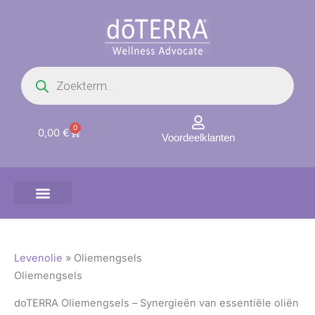
Ga
naar
de
inhoud
Producten
zoeken
0
Winkelwagen
0,00
€
Voordeelklanten
Levenolie
»
Oliemengsels
Oliemengsels
doTERRA Oliemengsels – Synergieën van essentiële oliën