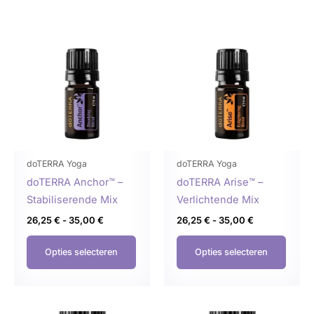
Prijsklasse:
Prijsklasse:
Dit
Dit
26,25 €
26,25 €
product
produ
tot
tot
35,00 €
35,00 €
heeft
heeft
meerdere
meer
variaties.
variat
Deze
Deze
optie
optie
kan
kan
gekozen
geko
doTERRA Yoga
doTERRA Yoga
worden
word
doTERRA Anchor™ –
doTERRA Arise™ –
op
op
Stabiliserende Mix
Verlichtende Mix
de
de
26,25
€
-
35,00
€
26,25
€
-
35,00
€
productpagina
produ
Opties selecteren
Opties selecteren