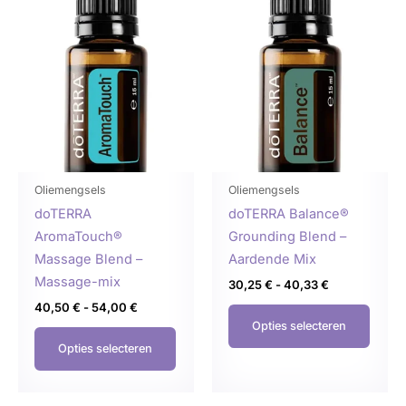
Prijsklasse:
Prijsklasse:
Dit
Dit
40,50 €
30,25 €
product
produ
tot
tot
54,00 €
40,33 €
heeft
heeft
meerdere
meer
variaties.
variat
Deze
Deze
optie
optie
kan
kan
gekozen
geko
Oliemengsels
Oliemengsels
worden
word
doTERRA
doTERRA Balance®
op
op
AromaTouch®
Grounding Blend –
de
de
Massage Blend –
Aardende Mix
productpagina
produ
Massage-mix
30,25
€
-
40,33
€
40,50
€
-
54,00
€
Opties selecteren
Opties selecteren