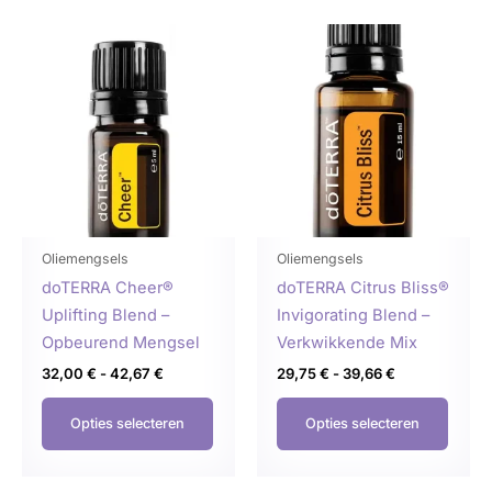
Prijsklasse:
Prijsklasse:
Dit
Dit
32,00 €
29,75 €
product
produ
tot
tot
42,67 €
39,66 €
heeft
heeft
meerdere
meer
variaties.
variat
Deze
Deze
optie
optie
kan
kan
gekozen
geko
Oliemengsels
Oliemengsels
worden
word
doTERRA Cheer®
doTERRA Citrus Bliss®
op
op
Uplifting Blend –
Invigorating Blend –
de
de
Opbeurend Mengsel
Verkwikkende Mix
productpagina
produ
32,00
€
-
42,67
€
29,75
€
-
39,66
€
Opties selecteren
Opties selecteren