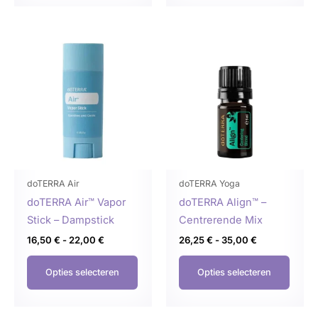
Prijsklasse:
Prijsklasse:
Dit
Dit
16,50 €
26,25 €
product
produ
tot
tot
22,00 €
35,00 €
heeft
heeft
meerdere
meer
variaties.
variat
Deze
Deze
optie
optie
kan
kan
gekozen
geko
doTERRA Air
doTERRA Yoga
worden
word
doTERRA Air™ Vapor
doTERRA Align™ –
op
op
Stick – Dampstick
Centrerende Mix
de
de
16,50
€
-
22,00
€
26,25
€
-
35,00
€
productpagina
produ
Opties selecteren
Opties selecteren