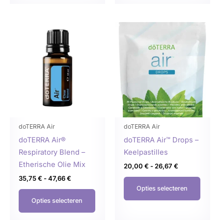
Prijsklasse:
Prijsklasse:
Dit
Dit
35,75 €
20,00 €
product
produ
tot
tot
47,66 €
26,67 €
heeft
heeft
meerdere
meer
variaties.
variat
Deze
Deze
optie
optie
kan
kan
gekozen
geko
doTERRA Air
doTERRA Air
worden
word
doTERRA Air®
doTERRA Air™ Drops –
op
op
Respiratory Blend –
Keelpastilles
de
de
Etherische Olie Mix
20,00
€
-
26,67
€
productpagina
produ
35,75
€
-
47,66
€
Opties selecteren
Opties selecteren