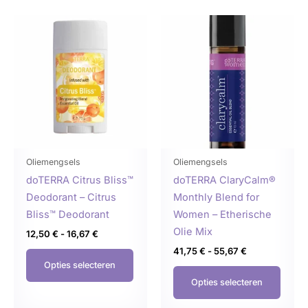
Prijsklasse:
Prijsklasse:
Dit
Dit
12,50 €
41,75 €
product
produ
tot
tot
16,67 €
55,67 €
heeft
heeft
meerdere
meer
variaties.
variat
Deze
Deze
optie
optie
kan
kan
gekozen
geko
Oliemengsels
Oliemengsels
worden
word
doTERRA Citrus Bliss™
doTERRA ClaryCalm®
op
op
Deodorant – Citrus
Monthly Blend for
de
de
Bliss™ Deodorant
Women – Etherische
productpagina
produ
Olie Mix
12,50
€
-
16,67
€
41,75
€
-
55,67
€
Opties selecteren
Opties selecteren