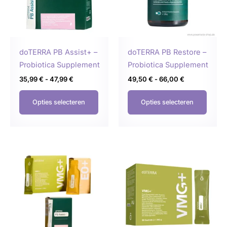
Deze
Deze
optie
optie
kan
kan
gekozen
geko
doTERRA PB Assist+ –
doTERRA PB Restore –
worden
word
Probiotica Supplement
Probiotica Supplement
op
op
35,99
€
-
47,99
€
49,50
€
-
66,00
€
de
de
productpagina
produ
Opties selecteren
Opties selecteren
Prijsklasse:
Prijsklasse:
Dit
Dit
135,75 €
99,00 €
product
produ
tot
tot
181,00 €
132,00 €
heeft
heeft
meerdere
meer
variaties.
variat
Deze
Deze
optie
optie