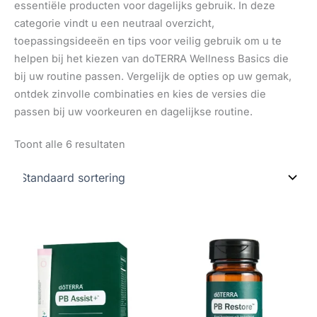
essentiële producten voor dagelijks gebruik. In deze
categorie vindt u een neutraal overzicht,
toepassingsideeën en tips voor veilig gebruik om u te
helpen bij het kiezen van doTERRA Wellness Basics die
bij uw routine passen. Vergelijk de opties op uw gemak,
ontdek zinvolle combinaties en kies de versies die
passen bij uw voorkeuren en dagelijkse routine.
Toont alle 6 resultaten
Prijsklasse:
Prijsklasse:
Dit
Dit
35,99 €
49,50 €
product
produ
tot
tot
47,99 €
66,00 €
heeft
heeft
meerdere
meer
variaties.
variat