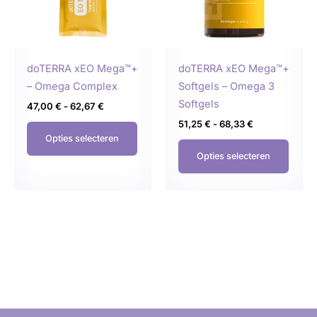
Deze
Deze
optie
optie
kan
kan
gekozen
geko
doTERRA xEO Mega™+
doTERRA xEO Mega™+
worden
word
– Omega Complex
Softgels – Omega 3
op
op
Softgels
47,00
€
-
62,67
€
de
de
51,25
€
-
68,33
€
productpagina
produ
Opties selecteren
Opties selecteren