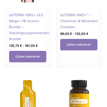
kan
kan
gekozen
geko
doTERRA VMG+ xEO
doTERRA VMG+™ –
worden
word
Mega+ PB Assist+
Vitaminen & Mineralen
op
op
Bundel –
Complex
de
de
Voedingssupplementen
99,00
€
-
132,00
€
productpagina
produ
Bundel
Opties selecteren
135,75
€
-
181,00
€
Opties selecteren
Prijsklasse:
Prijsklasse:
Dit
Dit
47,00 €
51,25 €
product
produ
tot
tot
62,67 €
68,33 €
heeft
heeft
meerdere
meer
variaties.
variat