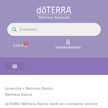
Ga
naar
de
inhoud
Producten
zoeken
0
Winkelwagen
0,00
€
Voordeelklanten
Levenolie
»
Wellness Basics
Wellness Basics
doTERRA Wellness Basics biedt een compacte selectie